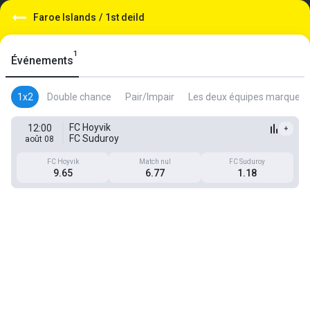
Faroe Islands
/
1st deild
1
Événements
1x2
Double chance
Pair/Impair
Les deux équipes marquent
FC Hoyvik
12:00
+
FC Suduroy
août 08
FC Hoyvik
Match nul
FC Suduroy
9.65
6.77
1.18