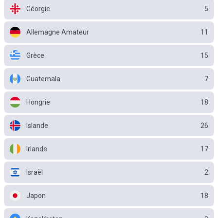
Géorgie
5
Allemagne Amateur
11
Grèce
15
Guatemala
7
Hongrie
18
Islande
26
Irlande
17
Israël
2
Japon
18