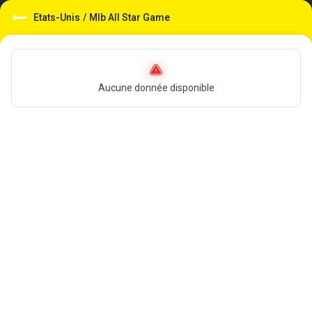
Etats-Unis
/
Mlb All Star Game
Aucune donnée disponible