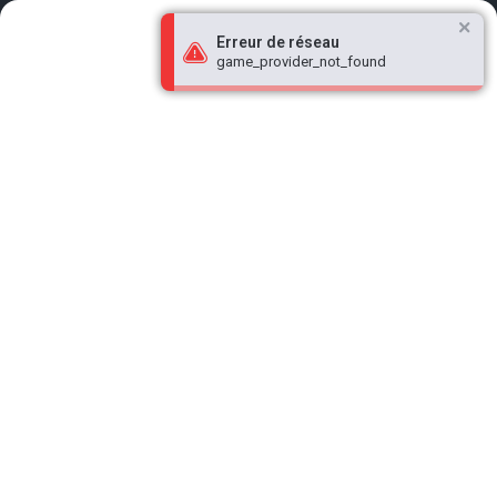
Erreur de réseau
game_provider_not_found